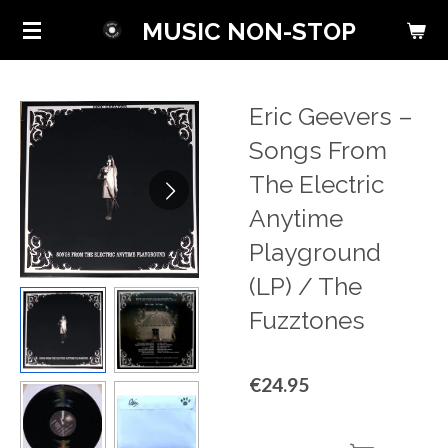
Skip
MUSIC NON-STOP
to
main
content
Eric Geevers ‎–
Songs From
The Electric
Anytime
Playground
(LP) / The
Fuzztones
€24.95