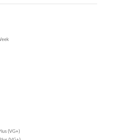
Week
lus (VG+)
Plus (VG+)