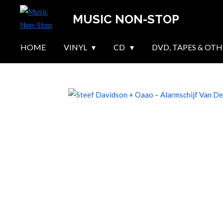
Skip
MUSIC NON-STOP
to
main
HOME
VINYL
CD
DVD, TAPES & OTH
content