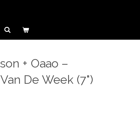
son + Oaao ‎–
 Van De Week (7")