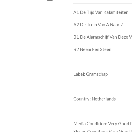
A1
De Tijd Van Kalamiteiten
A2
De Trein Van A Naar Z
B1
De Alarmschijf Van Deze 
B2
Neem Een Steen
Label: Gramschap
Country: Netherlands
Media Condition:
Very Good P
Sleeve Condition:
Very Good 