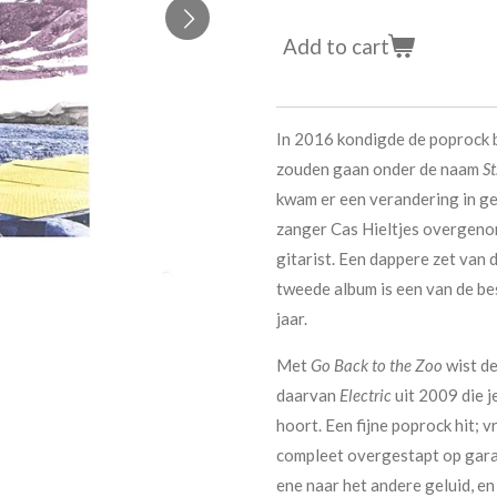
Add to cart
In 2016 kondigde de poprock
zouden gaan onder de naam
St
kwam er een verandering in ge
zanger Cas Hieltjes overgenom
gitarist. Een dappere zet van 
tweede album is een van de b
jaar.
Met
Go Back to the Zoo
wist de
daarvan
Electric
uit 2009 die 
hoort. Een fijne poprock hit; v
compleet overgestapt op garag
ene naar het andere geluid, en