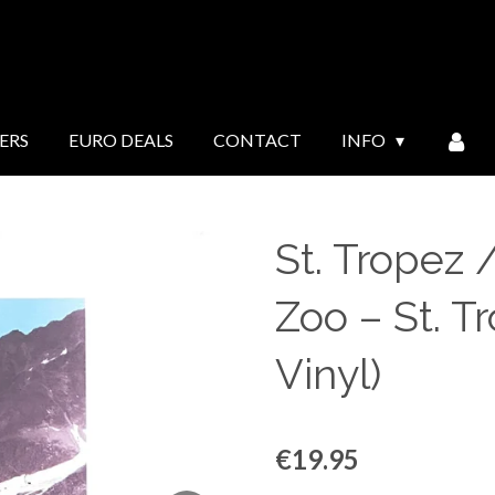
ERS
EURO DEALS
CONTACT
INFO
St. Tropez 
Zoo – St. T
Vinyl)
€19.95