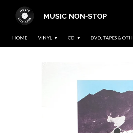
Skip
MUSIC NON-STOP
to
main
content
HOME
VINYL
CD
DVD, TAPES & OTH