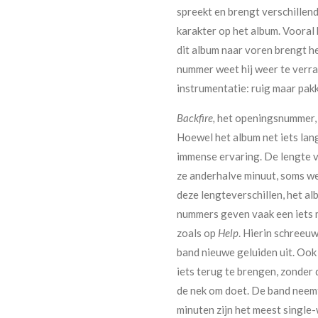
spreekt en brengt verschillend
karakter op het album. Vooral
dit album naar voren brengt h
nummer weet hij weer te verras
instrumentatie: ruig maar pak
Backfire,
het openingsnummer, 
Hoewel het album net iets lang
immense ervaring. De lengte 
ze anderhalve minuut, soms we
deze lengteverschillen, het al
nummers geven vaak een iets 
zoals op
Help
. Hierin schreeuw
band nieuwe geluiden uit. Ook
iets terug te brengen, zonder
de nek om doet. De band neemt 
minuten zijn het meest single