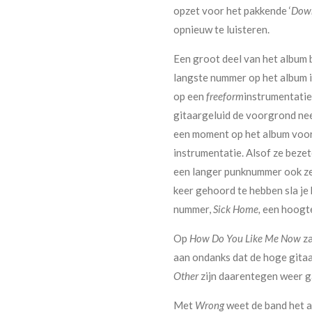
opzet voor het pakkende ‘
Down
opnieuw te luisteren.
Een groot deel van het album
langste nummer op het album i
op een
freeform
instrumentatie
gitaargeluid de voorgrond neem
een moment op het album voor
instrumentatie. Alsof ze bezet
een langer punknummer ook z
keer gehoord te hebben sla je
nummer,
Sick Home,
een hoogte
Op
How Do You Like Me Now
za
aan ondanks dat de hoge gita
Other
zijn daarentegen weer gar
Met
Wrong
weet de band het a