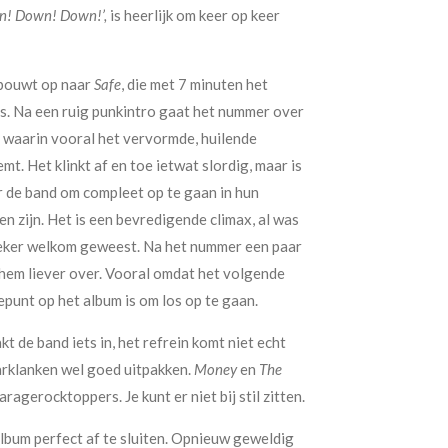
! Down! Down!’,
is heerlijk om keer op keer
 bouwt op naar
Safe
, die met 7 minuten het
s. Na een ruig punkintro gaat het nummer over
 waarin vooral het vervormde, huilende
t. Het klinkt af en toe ietwat slordig, maar is
 de band om compleet op te gaan in hun
en zijn. Het is een bevredigende climax, al was
eker welkom geweest. Na het nummer een paar
 hem liever over. Vooral omdat het volgende
punt op het album is om los op te gaan.
kt de band iets in, het refrein komt niet echt
arklanken wel goed uitpakken.
Money
en
The
agerocktoppers. Je kunt er niet bij stil zitten.
lbum perfect af te sluiten. Opnieuw geweldig