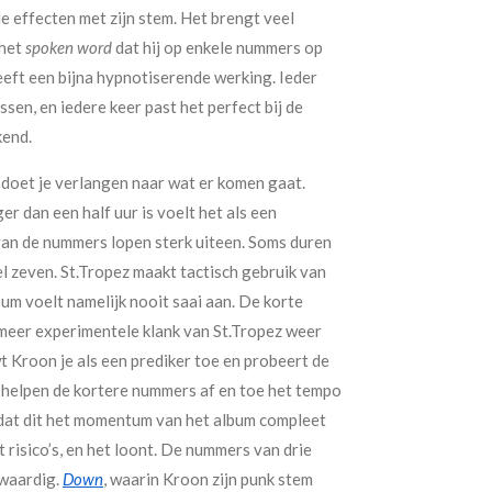
e effecten met zijn stem. Het brengt veel
 het
spoken word
dat hij op enkele nummers op
eeft een bijna hypnotiserende werking. Ieder
sen, en iedere keer past het perfect bij de
kend.
doet je verlangen naar wat er komen gaat.
er dan een half uur is voelt het als een
van de nummers lopen sterk uiteen. Soms duren
l zeven. St.Tropez maakt tactisch gebruik van
bum voelt namelijk nooit saai aan. De korte
meer experimentele klank van St.Tropez weer
t Kroon je als een prediker toe en probeert de
 helpen de kortere nummers af en toe het tempo
 dat dit het momentum van het album compleet
risico’s, en het loont. De nummers van drie
-waardig.
Down
, waarin Kroon zijn punk stem