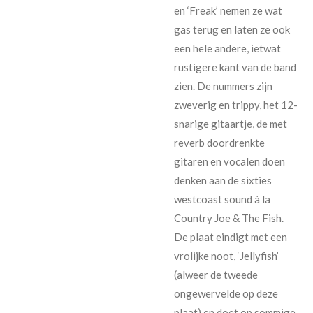
en ‘Freak’ nemen ze wat
gas terug en laten ze ook
een hele andere, ietwat
rustigere kant van de band
zien. De nummers zijn
zweverig en trippy, het 12-
snarige gitaartje, de met
reverb doordrenkte
gitaren en vocalen doen
denken aan de sixties
westcoast sound à la
Country Joe & The Fish.
De plaat eindigt met een
vrolijke noot, ‘Jellyfish’
(alweer de tweede
ongewervelde op deze
plaat) en doet op sommige