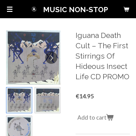
Skip
MUSIC NON-STOP
to
main
content
Iguana Death
Cult ‎– The First
Stirrings Of
Hideous Insect
Life CD PROMO
€14.95
Add to cart